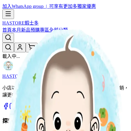
加入WhatsApp group | 可享有更加多獨家優惠
HASTORE
蝦士多
首頁
本月新品
預購專區
全部分類
載入中...
HASTORE
蝦士多
小店以團購形式為主，用優惠價同大家開心團購。薄利多銷，
讓更多家庭輕鬆入手優質好物。
探索商品