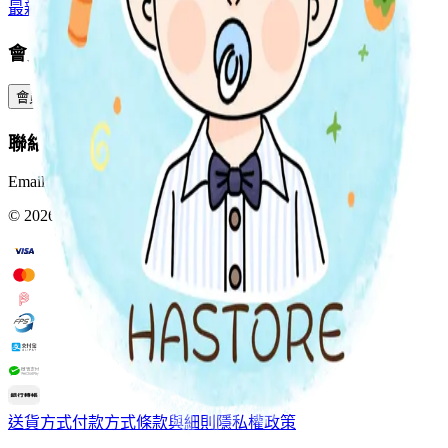
最新上架
預購專區
全部分類
會員服務
會員中心
訂單查詢
積分與獎賞
預訂與包裹
聯絡我們
Email:
Info@hastore.app
WhatsApp:
+852 4402 4505
©
2026
HASTORE. All rights reserved.
送貨方式
付款方式
條款與細則
隱私權政策