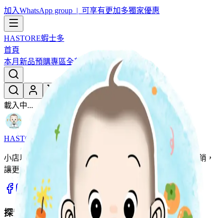
加入WhatsApp group | 可享有更加多獨家優惠
HASTORE
蝦士多
首頁
本月新品
預購專區
全部分類
載入中...
HASTORE
蝦士多
小店以團購形式為主，用優惠價同大家開心團購。薄利多銷，
讓更多家庭輕鬆入手優質好物。
探索商品