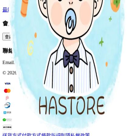
最新上架
預購專區
全部分類
會員服務
會員中心
訂單查詢
積分與獎賞
預訂與包裹
聯絡我們
Email:
Info@hastore.app
WhatsApp:
+852 4402 4505
©
2026
HASTORE. All rights reserved.
送貨方式
付款方式
條款與細則
隱私權政策