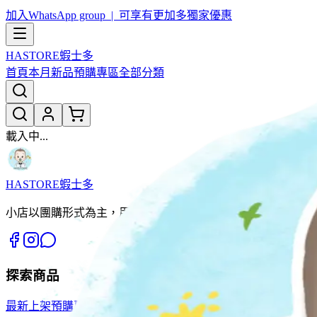
加入WhatsApp group | 可享有更加多獨家優惠
HASTORE
蝦士多
首頁
本月新品
預購專區
全部分類
載入中...
HASTORE
蝦士多
小店以團購形式為主，用優惠價同大家開心團購。薄利多銷，
探索商品
最新上架
預購專區
全部分類