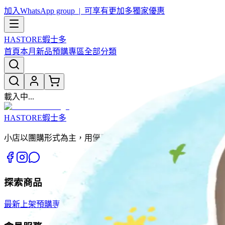
加入WhatsApp group | 可享有更加多獨家優惠
HASTORE
蝦士多
首頁
本月新品
預購專區
全部分類
載入中...
HASTORE
蝦士多
小店以團購形式為主，用優惠價同大家開心團購。薄利多銷，
探索商品
最新上架
預購專區
全部分類