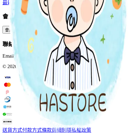
最新上架
預購專區
全部分類
會員服務
會員中心
訂單查詢
積分與獎賞
預訂與包裹
聯絡我們
Email:
Info@hastore.app
WhatsApp:
+852 4402 4505
©
2026
HASTORE. All rights reserved.
送貨方式
付款方式
條款與細則
隱私權政策