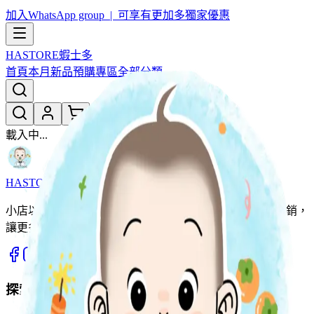
加入WhatsApp group | 可享有更加多獨家優惠
HASTORE
蝦士多
首頁
本月新品
預購專區
全部分類
載入中...
HASTORE
蝦士多
小店以團購形式為主，用優惠價同大家開心團購。薄利多銷，
讓更多家庭輕鬆入手優質好物。
探索商品