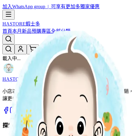
加入WhatsApp group | 可享有更加多獨家優惠
HASTORE
蝦士多
首頁
本月新品
預購專區
全部分類
載入中...
HASTORE
蝦士多
小店以團購形式為主，用優惠價同大家開心團購。薄利多銷，
讓更多家庭輕鬆入手優質好物。
探索商品