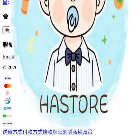
最新上架
預購專區
全部分類
會員服務
會員中心
訂單查詢
積分與獎賞
預訂與包裹
聯絡我們
Email:
Info@hastore.app
WhatsApp:
+852 4402 4505
©
2026
HASTORE. All rights reserved.
送貨方式
付款方式
條款與細則
隱私權政策