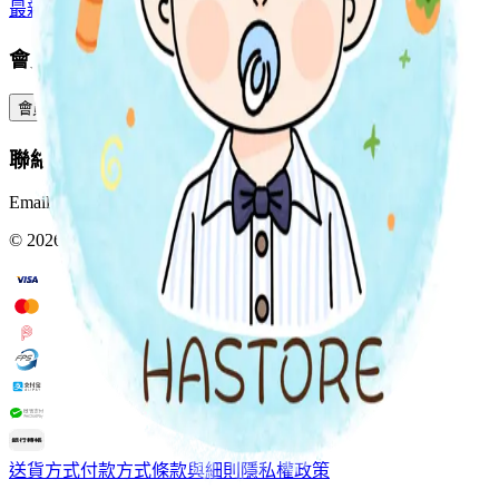
最新上架
預購專區
全部分類
會員服務
會員中心
訂單查詢
積分與獎賞
預訂與包裹
聯絡我們
Email:
Info@hastore.app
WhatsApp:
+852 4402 4505
©
2026
HASTORE. All rights reserved.
送貨方式
付款方式
條款與細則
隱私權政策