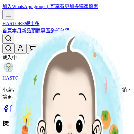
加入WhatsApp group | 可享有更加多獨家優惠
HASTORE
蝦士多
首頁
本月新品
預購專區
全部分類
載入中...
HASTORE
蝦士多
小店以團購形式為主，用優惠價同大家開心團購。薄利多銷，
讓更多家庭輕鬆入手優質好物。
探索商品